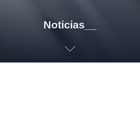
Noticias__
uif-compartira-informacion-de-cuentas-
bancarias-de-secuestradores
el-avion-presidencial-en-un-volado